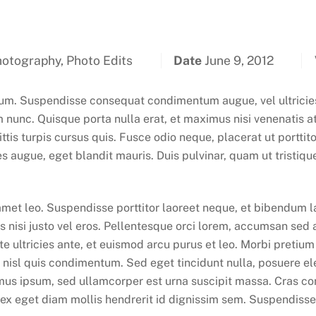
otography, Photo Edits
Date
June 9, 2012
. Suspendisse consequat condimentum augue, vel ultricies 
nunc. Quisque porta nulla erat, et maximus nisi venenatis at.
gittis turpis cursus quis. Fusce odio neque, placerat ut portt
ces augue, eget blandit mauris. Duis pulvinar, quam ut tristiqu
 amet leo. Suspendisse porttitor laoreet neque, et bibendum lac
s nisi justo vel eros. Pellentesque orci lorem, accumsan se
nte ultricies ante, et euismod arcu purus et leo. Morbi pretiu
 nisl quis condimentum. Sed eget tincidunt nulla, posuere ele
s ipsum, sed ullamcorper est urna suscipit massa. Cras co
x eget diam mollis hendrerit id dignissim sem. Suspendisse vi