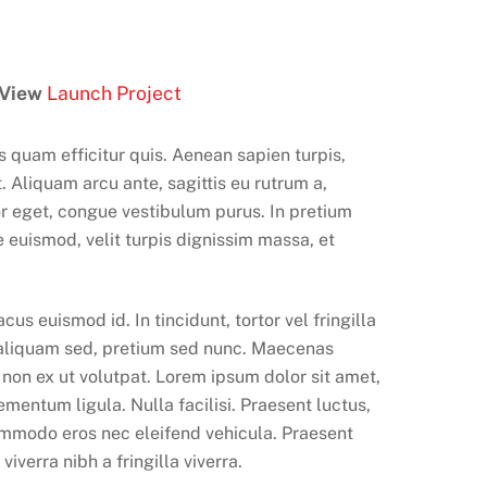
View
Launch Project
quam efficitur quis. Aenean sapien turpis,
 Aliquam arcu ante, sagittis eu rutrum a,
itor eget, congue vestibulum purus. In pretium
e euismod, velit turpis dignissim massa, et
us euismod id. In tincidunt, tortor vel fringilla
d aliquam sed, pretium sed nunc. Maecenas
m non ex ut volutpat. Lorem ipsum dolor sit amet,
mentum ligula. Nulla facilisi. Praesent luctus,
mmodo eros nec eleifend vehicula. Praesent
verra nibh a fringilla viverra.