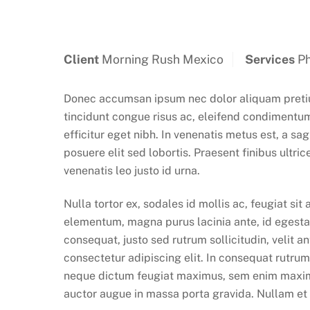
Client
Morning Rush Mexico
Services
Ph
Donec accumsan ipsum nec dolor aliquam pretium
tincidunt congue risus ac, eleifend condimentum 
efficitur eget nibh. In venenatis metus est, a sa
posuere elit sed lobortis. Praesent finibus ultri
venenatis leo justo id urna.
Nulla tortor ex, sodales id mollis ac, feugiat sit
elementum, magna purus lacinia ante, id egesta
consequat, justo sed rutrum sollicitudin, velit a
consectetur adipiscing elit. In consequat rutrum
neque dictum feugiat maximus, sem enim maximu
auctor augue in massa porta gravida. Nullam et e