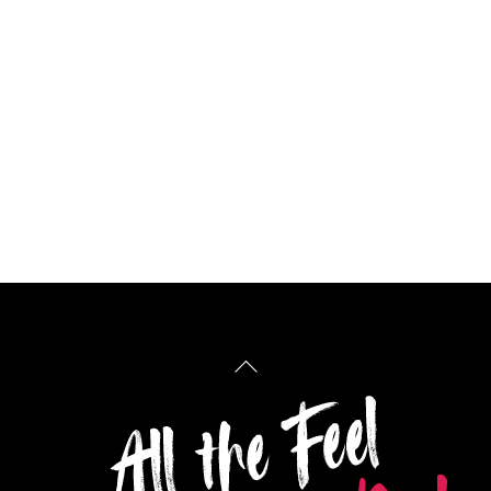
Back
To
Top