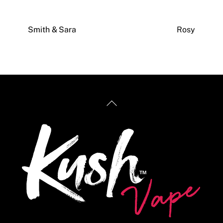
Smith & Sara
Rosy
Back
To
Top